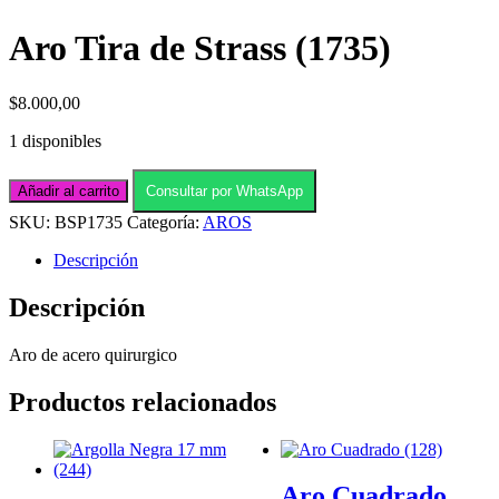
Aro Tira de Strass (1735)
$
8.000,00
1 disponibles
Aro
Añadir al carrito
Consultar por WhatsApp
Tira
de
SKU:
BSP1735
Categoría:
AROS
Strass
(1735)
Descripción
cantidad
Descripción
Aro de acero quirurgico
Productos relacionados
Aro Cuadrado