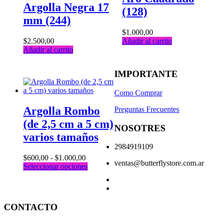
Argolla Negra 17
(128)
mm (244)
$
1.000,00
$
2.500,00
Añadir al carrito
Añadir al carrito
IMPORTANTE
Como Comprar
Argolla Rombo
Preguntas Frecuentes
(de 2,5 cm a 5 cm)
NOSOTRES
varios tamaños
2984919109
Rango
$
600,00
-
$
1.000,00
ventas@butterflystore.com.ar
de
Este
Seleccionar opciones
precios:
producto
desde
tiene
$600,00
múltiples
hasta
variantes.
CONTACTO
$1.000,00
Las