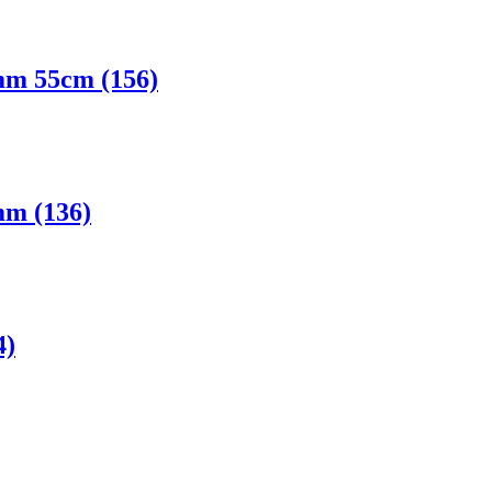
mm 55cm (156)
mm (136)
4)