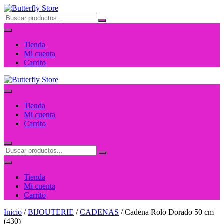
Saltar
al
contenido
Tienda
Mi cuenta
Carrito
Tienda
Mi cuenta
Carrito
Tienda
Mi cuenta
Carrito
Inicio
/
BIJOUTERIE
/
CADENAS
/ Cadena Rolo Dorado 50 cm
(430)