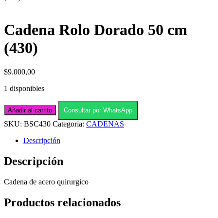
Cadena Rolo Dorado 50 cm
(430)
$
9.000,00
1 disponibles
Cadena
Añadir al carrito
Consultar por WhatsApp
Rolo
Dorado
SKU:
BSC430
Categoría:
CADENAS
50
cm
Descripción
(430)
cantidad
Descripción
Cadena de acero quirurgico
Productos relacionados