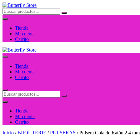
Saltar
al
contenido
Tienda
Mi cuenta
Carrito
Tienda
Mi cuenta
Carrito
Tienda
Mi cuenta
Carrito
Inicio
/
BIJOUTERIE
/
PULSERAS
/ Pulsera Cola de Ratón 2.4 m