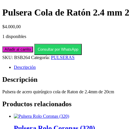
Pulsera Cola de Ratón 2.4 mm 
$
4.000,00
1 disponibles
Pulsera
Añadir al carrito
Consultar por WhatsApp
Cola
de
SKU:
BSB264
Categoría:
PULSERAS
Ratón
2.4
Descripción
mm
20cm
Descripción
(264)
cantidad
Pulsera de acero quirúrgico cola de Raton de 2.4mm de 20cm
Productos relacionados
Pulsera Rolo Coronas (320)