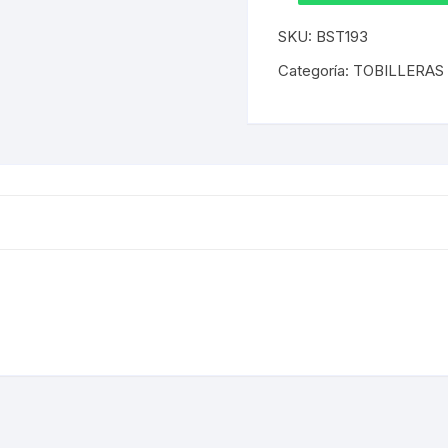
(193)
cantidad
SKU:
BST193
Categoría:
TOBILLERAS