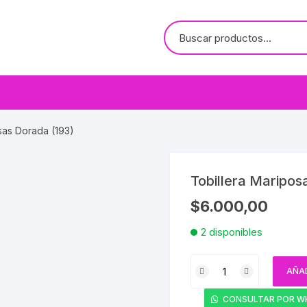
sas Dorada (193)
Tobillera Maripos
$
6.000,00
2 disponibles
Tobillera
AÑAD
Mariposas
Dorada
CONSULTAR POR W