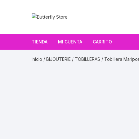
Saltar
al
contenido
TIENDA
MI CUENTA
CARRITO
Inicio
/
BIJOUTERIE
/
TOBILLERAS
/ Tobillera Maripo